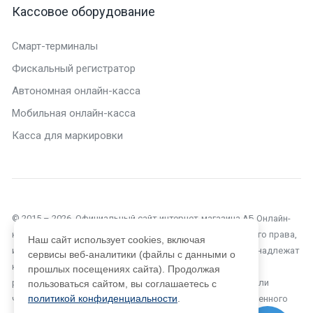
Кассовое оборудование
Смарт-терминалы
Фискальный регистратор
Автономная онлайн-касса
Мобильная онлайн-касса
Касса для маркировки
© 2015 – 2026. Официальный сайт интернет-магазина АБ Онлайн-
касса в Сочи. Текущий сайт является объектом авторского права,
Наш сайт использует cookies, включая
исключительные права, на использование которого принадлежат
сервисы веб-аналитики (файлы с данными о
компании ООО «Автоматизация Бизнеса». Копирование,
прошлых посещениях сайта). Продолжая
размножение, распространение, перепечатка (целиком или
пользоваться сайтом, вы соглашаетесь с
политикой конфиденциальности
.
частично), или иное использование материала без письменного